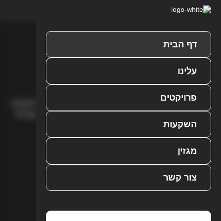
דף הבית
ה
ב
י
ת
ש
ל
ך
עלינו
ג
ם
ב
ק
פ
ר
י
ס
י
ן
פרויקטים
אביקו יוצרת ומלווה נדל״ן בוטיק בקפריסין -
פרויקטים
נבחרים, עיצוב מוקפד וליווי אישי
מהחלום ועד קבלת
השקעות
המפתח.
מגזין
צור קשר